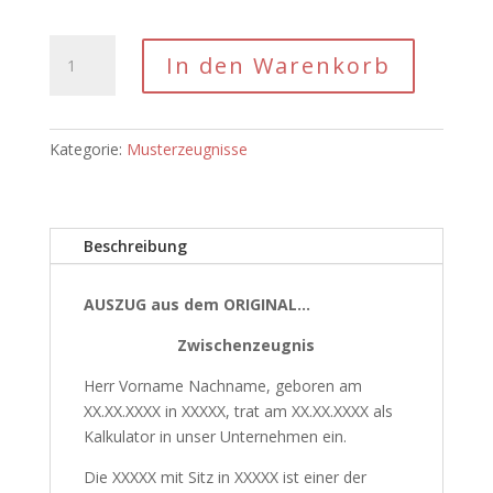
Musterzeugnis
In den Warenkorb
-
Kalkulator
Zwischenzeugnis
Note
Kategorie:
Musterzeugnisse
sehr
gut
Menge
Beschreibung
AUSZUG aus dem ORIGINAL…
Zwischenzeugnis
Herr Vorname Nachname, geboren am
XX.XX.XXXX in XXXXX, trat am XX.XX.XXXX als
Kalkulator in unser Unternehmen ein.
Die XXXXX mit Sitz in XXXXX ist einer der