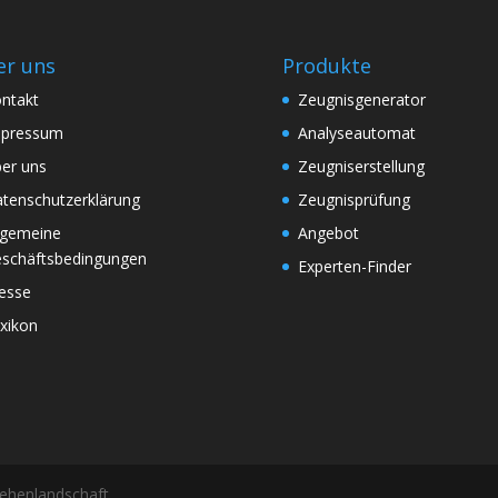
r uns
Produkte
ntakt
Zeugnisgenerator
mpressum
Analyseautomat
er uns
Zeugniserstellung
tenschutzerklärung
Zeugnisprüfung
lgemeine
Angebot
schäftsbedingungen
Experten-Finder
esse
xikon
sehenlandschaft