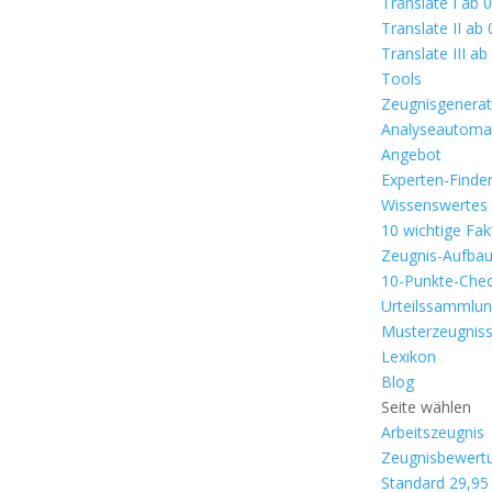
Translate I ab 
Translate II ab
Translate III a
Tools
Zeugnisgenera
Analyseautoma
Angebot
Experten-Finde
Wissenswertes
10 wichtige Fa
Zeugnis-Aufba
10-Punkte-Che
Urteilssammlu
Musterzeugnis
Lexikon
Blog
Seite wählen
Arbeitszeugnis
Zeugnisbewert
Standard 29,95