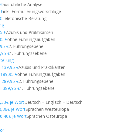
 €
ausführliche Analyse
 €
inkl. Formulierungsvorschläge
€
Telefonische Beratung
ng
95 €
Azubis und Praktikanten
95 €
ohne Führungsaufgaben
,95 €
2. Führungsebene
9,95 €
1. Führungssebene
tellung
 139,95 €
Azubis und Praktikanten
 189,95 €
ohne Führungsaufgaben
I 289,95 €
2. Führungsebene
I 389,95 €
1. Führungsebene
0,33€ je Wort
Deutsch – Englisch – Deutsch
 0,36€ je Wort
Sprachen Westeuropa
b 0,40€ je Wort
Sprachen Osteuropa
tor