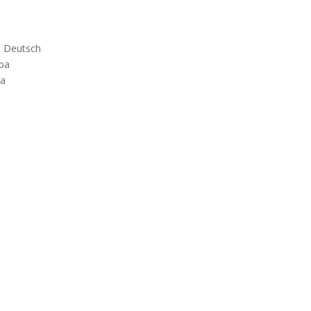
– Deutsch
pa
pa