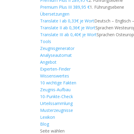
Premium Plus II 289,95 €
2. Führungsebene
Premium Plus III 389,95 €
1. Führungsebene
Übersetzungen
Translate I ab 0,33€ je Wort
Deutsch – Englisch 
Translate II ab 0,36€ je Wort
Sprachen Westeuro
Translate III ab 0,40€ je Wort
Sprachen Osteuro
Tools
Zeugnisgenerator
Analyseautomat
Angebot
Experten-Finder
Wissenswertes
10 wichtige Fakten
Zeugnis-Aufbau
10-Punkte-Check
Urteilssammlung
Musterzeugnisse
Lexikon
Blog
Seite wählen