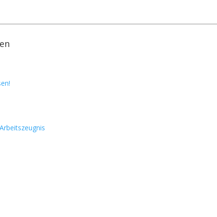
fen
sen!
 Arbeitszeugnis