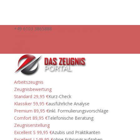
+49 6103 3865888
info@zeugnis-portal.de
Impressum
Login
0-Artikel
Arbeitszeugnis
Zeugnisbewertung
Standard 29,95 €
Kurz-Check
Klassiker 59,95 €
ausführliche Analyse
Premium 89,95 €
inkl. Formulierungsvorschläge
Comfort 89,95 €
Telefonische Beratung
Zeugniserstellung
Excellent S 99,95 €
Azubis und Praktikanten
Excellent I 149,95 €
ohne Führungsaufgaben