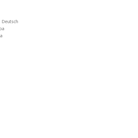
– Deutsch
pa
pa