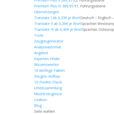
Premium Plus II 289,95 €
2. Führungsebene
Premium Plus III 389,95 €
1. Führungsebene
Übersetzungen
Translate I ab 0,33€ je Wort
Deutsch – Englisch 
Translate II ab 0,36€ je Wort
Sprachen Westeuro
Translate III ab 0,40€ je Wort
Sprachen Osteuro
Tools
Zeugnisgenerator
Analyseautomat
Angebot
Experten-Finder
Wissenswertes
10 wichtige Fakten
Zeugnis-Aufbau
10-Punkte-Check
Urteilssammlung
Musterzeugnisse
Lexikon
Blog
Seite wählen