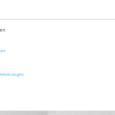
fen
sen!
 Arbeitszeugnis