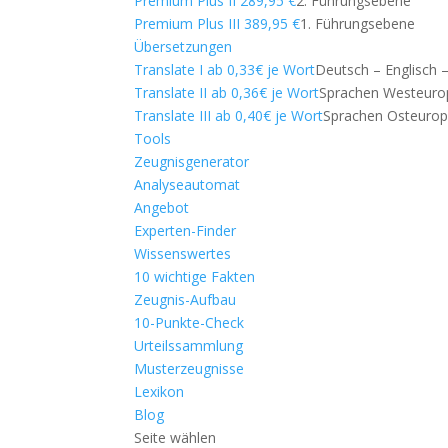
Premium Plus II 289,95 €
2. Führungsebene
Premium Plus III 389,95 €
1. Führungsebene
Übersetzungen
Translate I ab 0,33€ je Wort
Deutsch – Englisch 
Translate II ab 0,36€ je Wort
Sprachen Westeuro
Translate III ab 0,40€ je Wort
Sprachen Osteuro
Tools
Zeugnisgenerator
Analyseautomat
Angebot
Experten-Finder
Wissenswertes
10 wichtige Fakten
Zeugnis-Aufbau
10-Punkte-Check
Urteilssammlung
Musterzeugnisse
Lexikon
Blog
Seite wählen