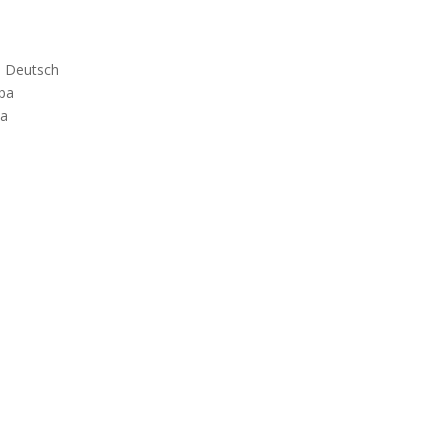
– Deutsch
pa
pa