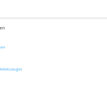
fen
sen!
 Arbeitszeugnis