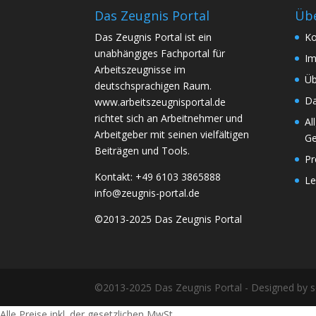
Das Zeugnis Portal
Übe
Das Zeugnis Portal ist ein
Ko
unabhängiges Fachportal für
I
Arbeitszeugnisse im
Üb
deutschsprachigen Raum.
Da
www.arbeitszeugnisportal.de
richtet sich an Arbeitnehmer und
Al
Arbeitgeber mit seinen vielfältigen
Ge
Beiträgen und Tools.
Pr
Kontakt: +49 6103 3865888
Le
info@zeugnis-portal.de
©2013-2025 Das Zeugnis Portal
©2013-2025 Das Zeugnis Portal - Designed by 
Alle Preise inkl. der gesetzlichen MwSt.