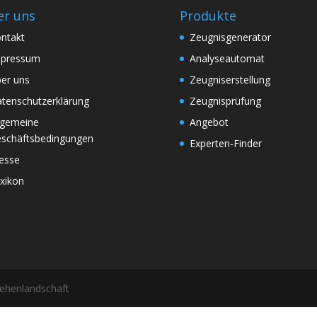
r uns
Produkte
ntakt
Zeugnisgenerator
mpressum
Analyseautomat
er uns
Zeugniserstellung
tenschutzerklärung
Zeugnisprüfung
lgemeine
Angebot
schäftsbedingungen
Experten-Finder
esse
xikon
sehenlandschaft