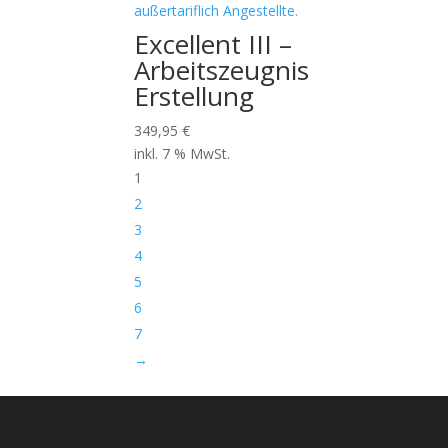
Excellent III –
Arbeitszeugnis
Erstellung
349,95
€
inkl. 7 % MwSt.
1
2
3
4
5
6
7
→