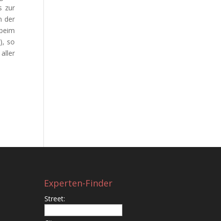
s zur
n der
 beim
), so
aller
Experten-Finder
Street: