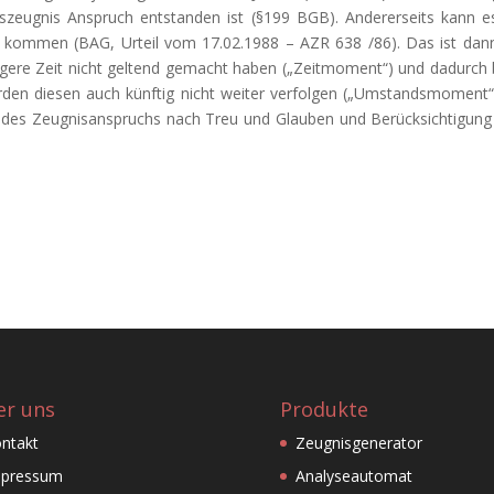
szeugnis Anspruch entstanden ist (§199 BGB). Andererseits kann e
 kommen (BAG, Urteil vom 17.02.1988 – AZR 638 /86). Das ist dan
ängere Zeit nicht geltend gemacht haben („Zeitmoment“) und dadurch
erden diesen auch künftig nicht weiter verfolgen („Umstandsmoment“
g des Zeugnisanspruchs nach Treu und Glauben und Berücksichtigung 
r uns
Produkte
ntakt
Zeugnisgenerator
mpressum
Analyseautomat